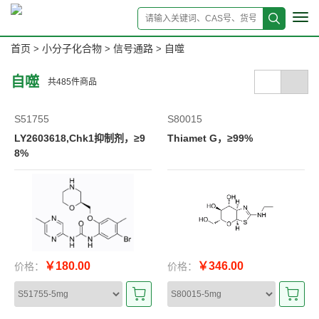
Tog
navi
首页
小分子化合物
信号通路
自噬
>
>
>
自噬
共
485
件商品
S51755
S80015
LY2603618,Chk1抑制剂，≥9
Thiamet G，≥99%
8%
￥180.00
￥346.00
价格：
价格：