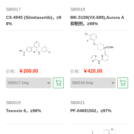
S80017
S80018
CX-4945 (Silmitasertib)，≥9
MK-5108(VX-689),Aurora A
8%
抑制剂，≥98%
￥200.00
￥420.00
价格：
价格：
S80019
S80021
Tenovin 6，≥98%
PF-04691502，≥97%