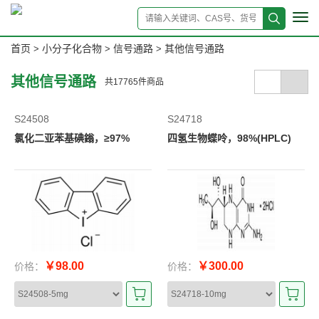
Tog
navi
首页
小分子化合物
信号通路
其他信号通路
>
>
>
其他信号通路
共
17765
件商品
S24508
S24718
氯化二亚苯基碘鎓，≥97%
四氢生物蝶呤，98%(HPLC)
￥98.00
￥300.00
价格：
价格：