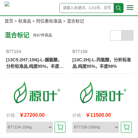
Tog
navi
首页
标准品
同位素标准品
混合标记
>
>
>
混合标记
共
97
件商品
B77154
B77158
[13C5;2H7;15N]-L-脯氨酸，
[13C;2H]-L-丙氨酸，分析标准
分析标准品,纯度95%，丰度9
品,纯度95%，丰度98%
8%
￥27200.00
￥11500.00
价格：
价格：