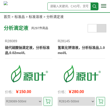
Tog
navi
首页
标准品
标准溶液
分析滴定液
>
>
>
分析滴定液
共
297
件商品
R28089
R28145
硫代硫酸钠滴定液，分析标准
氢氧化钾溶液，分析标准品,1.0
品,0.02mol/L
mol/L
￥150.00
￥280.00
价格：
价格：