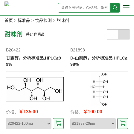
Tog
navi
首页
标准品
食品检测
甜味剂
>
>
>
甜味剂
共
14
件商品
B20422
B21898
甘露醇，分析标准品,HPLC≥9
D-山梨醇，分析标准品,HPLC≥
9%
98%
￥135.00
￥100.00
价格：
价格：