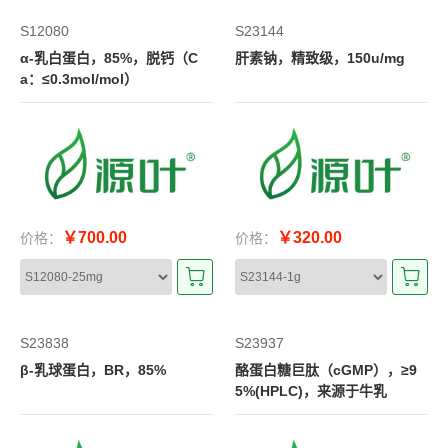
S12080
S23144
α-乳白蛋白，85%，脱钙（C
肝素钠，精致级，150u/mg
a：≤0.3mol/mol）
￥700.00
￥320.00
价格：
价格：
S23838
S23937
β-乳球蛋白，BR，85%
酪蛋白糖巨肽（cGMP），≥9
5%(HPLC)，来源于牛乳