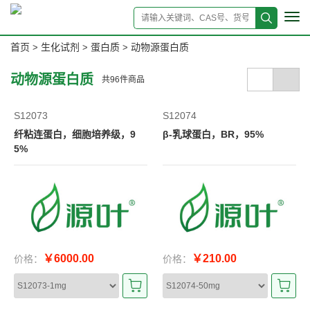
Tog
navi
首页
生化试剂
蛋白质
动物源蛋白质
>
>
>
动物源蛋白质
共
96
件商品
S12073
S12074
纤粘连蛋白，细胞培养级，9
β-乳球蛋白，BR，95%
5%
￥6000.00
￥210.00
价格：
价格：