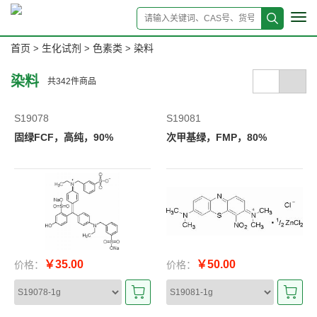
Tog
navi
首页
生化试剂
色素类
染料
>
>
>
染料
共
342
件商品
S19078
S19081
固绿FCF，高纯，90%
次甲基绿，FMP，80%
￥35.00
￥50.00
价格：
价格：