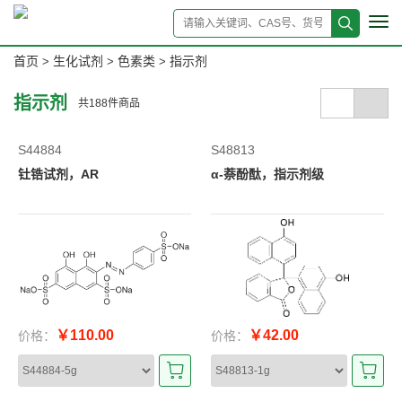
Tog
navi
首页
生化试剂
色素类
指示剂
>
>
>
指示剂
共
188
件商品
S44884
S48813
钍锆试剂，AR
α-萘酚酞，指示剂级
￥110.00
￥42.00
价格：
价格：