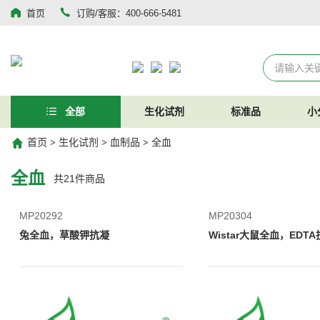
首页
订购/客服：400-666-5481
全部
生化试剂
标准品
小
首页
生化试剂
血制品
全血
>
>
>
全血
共
21
件商品
MP20292
MP20304
兔全血，草酸钾抗凝
Wistar大鼠全血，EDT