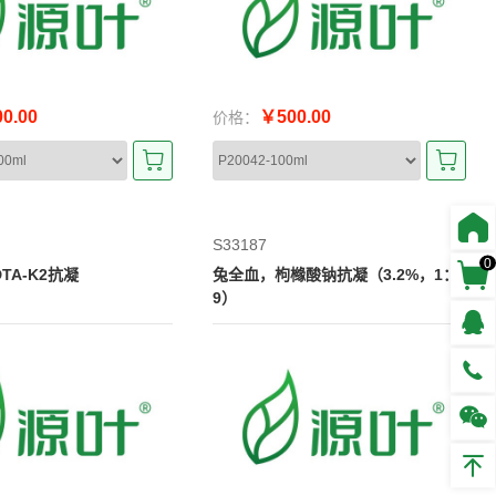
0.00
￥500.00
价格：
S33187
0
TA-K2抗凝
兔全血，枸橼酸钠抗凝（3.2%，1：
9）