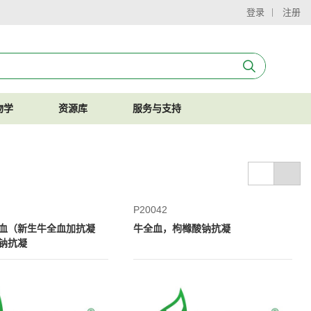
登录
注册
物学
资源库
服务与支持
P20042
血（新生牛全血加抗凝
牛全血，枸橼酸钠抗凝
钠抗凝