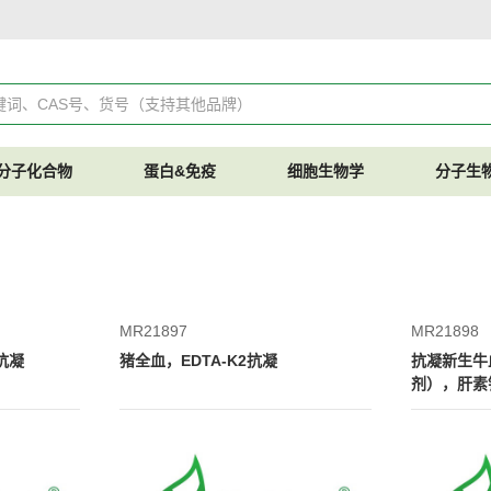
分子化合物
蛋白&免疫
细胞生物学
分子生
MR21897
MR21898
A抗凝
猪全血，EDTA-K2抗凝
抗凝新生牛
剂），肝素