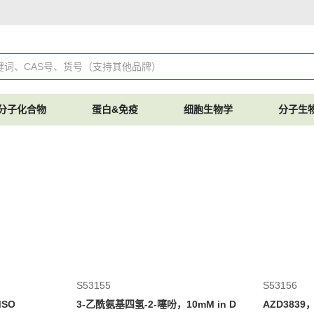
分子化合物
蛋白&免疫
细胞生物学
分子生
S53155
S53156
MSO
3-乙酰氨基四氢-2-噻吩，10mM in D
AZD3839，