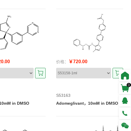
0.00
￥720.00
价格：
0
S53163
mM in DMSO
Adomeglivant，10mM in DMSO