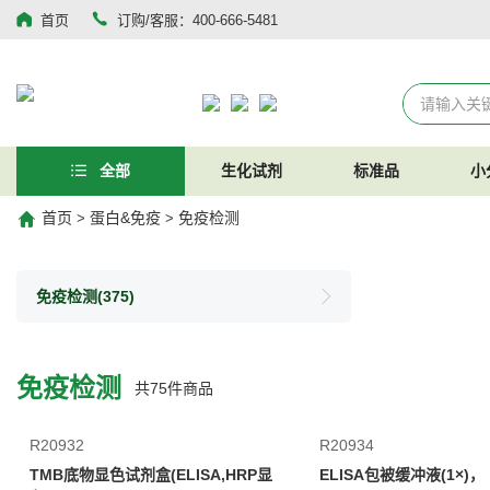
首页
订购/客服：400-666-5481
全部
生化试剂
标准品
小
首页
蛋白&免疫
免疫检测
>
>
免疫检测
(375)
免疫检测
共
75
件商品
R20932
R20934
TMB底物显色试剂盒(ELISA,HRP显
ELISA包被缓冲液(1×)，