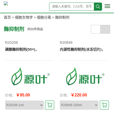
Tog
navi
首页
细胞生物学
细胞分离
酶抑制剂
>
>
>
酶抑制剂
共
50
件商品
R20208
R20848
磷酸酶抑制剂(50×)，
内源性酶抑制剂(冰冻切片)，
￥95.00
￥220.00
价格：
价格：