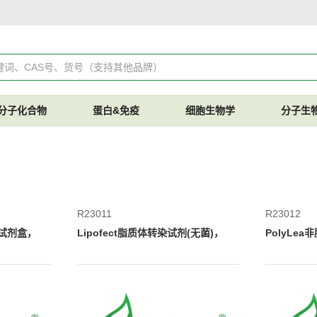
分子化合物
蛋白&免疫
细胞生物学
分子生
R23011
R23012
转染试剂盒，
Lipofect脂质体转染试剂(无菌)，
PolyLe