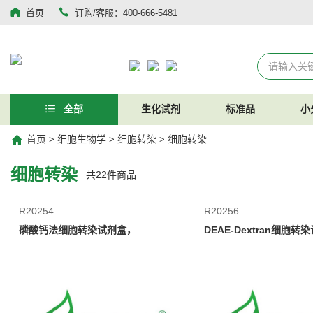
首页
订购/客服：400-666-5481
全部
生化试剂
标准品
小
首页
细胞生物学
细胞转染
细胞转染
>
>
>
细胞转染
共
22
件商品
R20254
R20256
磷酸钙法细胞转染试剂盒，
DEAE-Dextran细胞