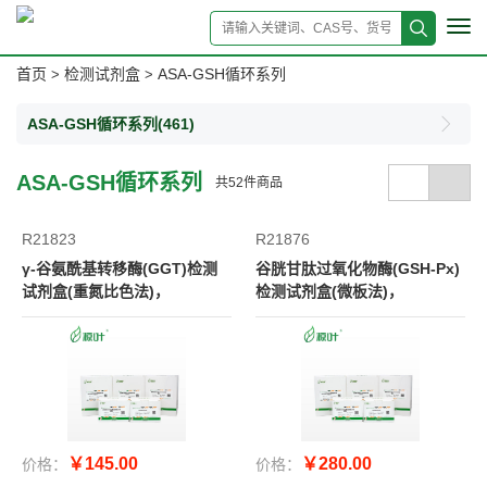
Tog
navi
首页
检测试剂盒
ASA-GSH循环系列
>
>
ASA-GSH循环系列
(461)
ASA-GSH循环系列
共
52
件商品
R21823
R21876
γ-谷氨酰基转移酶(GGT)检测
谷胱甘肽过氧化物酶(GSH-Px)
试剂盒(重氮比色法)，
检测试剂盒(微板法)，
￥145.00
￥280.00
价格：
价格：