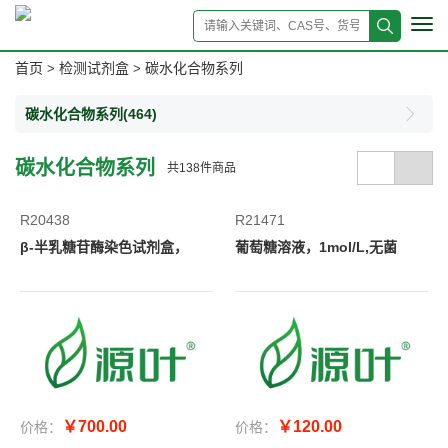
Tog
navi
首页
检测试剂盒
碳水化合物系列
>
>
碳水化合物系列
(464)
碳水化合物系列
共
138
件商品
R20438
R21471
β-半乳糖苷酶染色试剂盒，
葡萄糖溶液，1mol/L,无菌
￥700.00
￥120.00
价格：
价格：