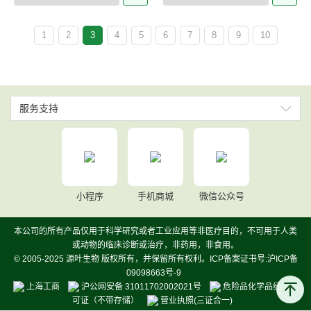
1
2
3
4
5
6
7
8
9
10
服务支持
小程序
手机商城
微信公众号
本公司的所有产品仅用于科学研究或者工业应用等非医疗目的，不可用于人类
或动物的临床诊断或治疗，非药用，非食用。
© 2005-2025 源叶生物 版权所有，并保留所有权利。ICP备案证书号:沪ICP备
09098663号-9
上海工商
沪公网安备 31011702002021号
危险品化学品经营许
可证（不带存储）
营业执照(三证合一)