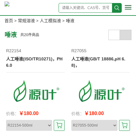
Tog
navi
首页
常规溶液
人工模拟液
唾液
>
>
>
唾液
共
20
件商品
R22154
R27055
人工唾液(ISO/TR10271)，PH
人工唾液(GB/T 18886,pH 6.
6.0
8)，
￥180.00
￥180.00
价格：
价格：