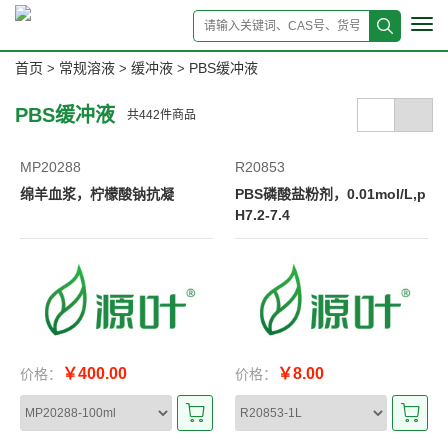
Tog
navi
首页
常规溶液
缓冲液
PBS缓冲液
>
>
>
PBS缓冲液
共
442
件商品
MP20288
R20853
绵羊血浆，柠檬酸钠抗凝
PBS磷酸盐粉剂，0.01mol/L,p
H7.2-7.4
￥400.00
￥8.00
价格：
价格：