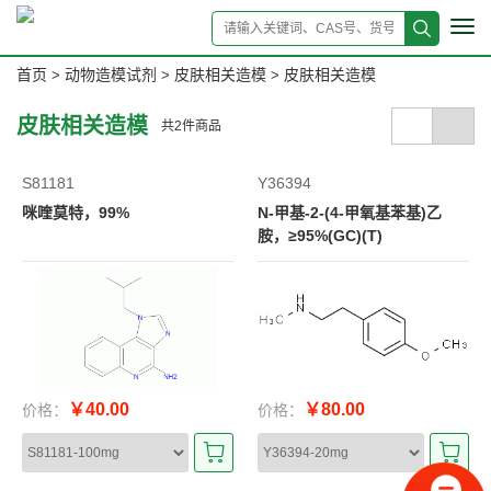
Tog
navi
首页
动物造模试剂
皮肤相关造模
皮肤相关造模
>
>
>
皮肤相关造模
共
2
件商品
S81181
Y36394
咪喹莫特，99%
N-甲基-2-(4-甲氧基苯基)乙
胺，≥95%(GC)(T)
￥40.00
￥80.00
价格：
价格：