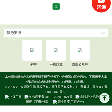
1
服务支持
小程序
手机商城
微信公众号
本公司的所有产品仅用于科学研究或者工业应用等非医疗目的，不可用于人类
或动物的临床诊断或治疗，非药用，非食用。
© 2005-2025 源叶生物 版权所有，并保留所有权利。ICP备案证书号:沪ICP备
09098663号-9
上海工商
沪公网安备 31011702002021号
危险品化学品经营许
可证（不带存储）
营业执照(三证合一)