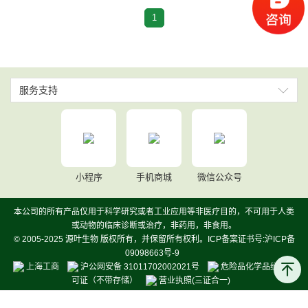
1
服务支持
小程序
手机商城
微信公众号
本公司的所有产品仅用于科学研究或者工业应用等非医疗目的，不可用于人类
或动物的临床诊断或治疗，非药用，非食用。
© 2005-2025 源叶生物 版权所有，并保留所有权利。ICP备案证书号:沪ICP备
09098663号-9
上海工商
沪公网安备 31011702002021号
危险品化学品经营许
可证（不带存储）
营业执照(三证合一)