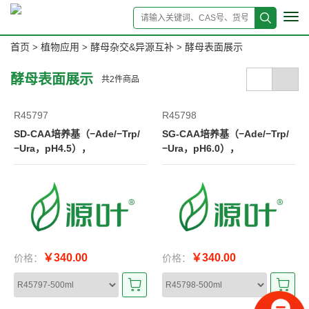
Tog
navi
首页
植物应用
酵母杂交&异源互补
酵母表面展示
>
>
>
酵母表面展示
共
2
件商品
R45797
R45798
SD-CAA培养基（−Ade/−Trp/
SG-CAA培养基（−Ade/−Trp/
−Ura，pH4.5），
−Ura，pH6.0），
￥340.00
￥340.00
价格：
价格：