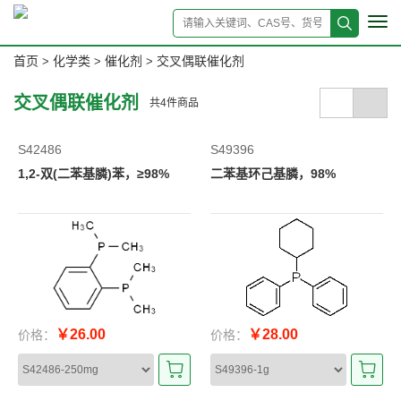
Tog
navi
首页
化学类
催化剂
交叉偶联催化剂
>
>
>
交叉偶联催化剂
共
4
件商品
S42486
S49396
1,2-双(二苯基膦)苯，≥98%
二苯基环己基膦，98%
￥26.00
￥28.00
价格：
价格：