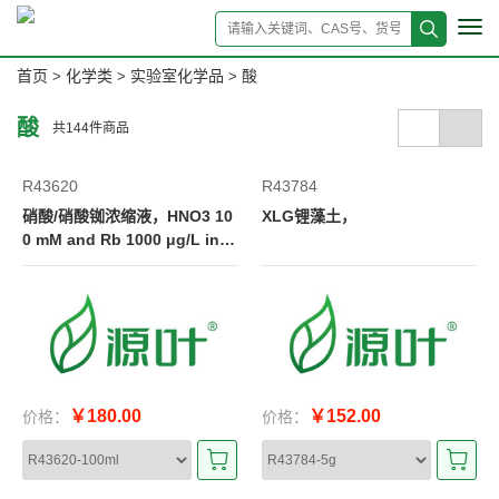
Tog
navi
首页
化学类
实验室化学品
酸
>
>
>
酸
共
144
件商品
R43620
R43784
硝酸/硝酸铷浓缩液，HNO3 10
XLG锂藻土，
0 mM and Rb 1000 μg/L in H
2O(20×)
￥180.00
￥152.00
价格：
价格：