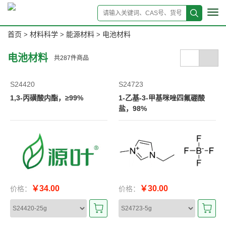
Tog
navi
首页
材料科学
能源材料
电池材料
>
>
>
电池材料
共
287
件商品
S24420
S24723
1,3-丙磺酸内酯，≥99%
1-乙基-3-甲基咪唑四氟硼酸
盐，98%
￥34.00
￥30.00
价格：
价格：