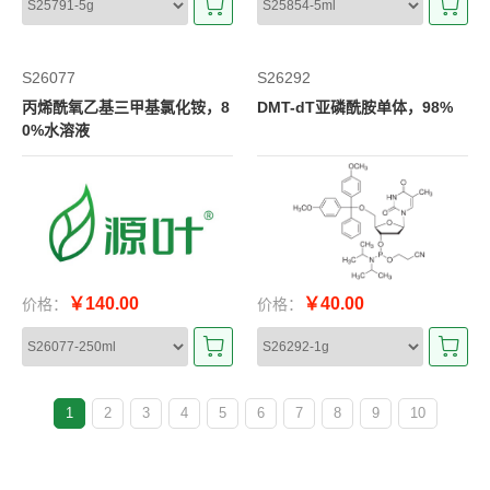
S26077
S26292
丙烯酰氧乙基三甲基氯化铵，8
DMT-dT亚磷酰胺单体，98%
0%水溶液
￥140.00
￥40.00
价格：
价格：
1
2
3
4
5
6
7
8
9
10