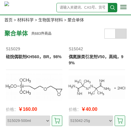
Tog
navi
首页
材料科学
生物医学材料
聚合单体
>
>
>
聚合单体
共
683
件商品
S15029
S15042
硅烷偶联剂KH560，BR，98%
偶氮脒类引发剂V50，高纯，9
9%
￥160.00
￥40.00
价格：
价格：