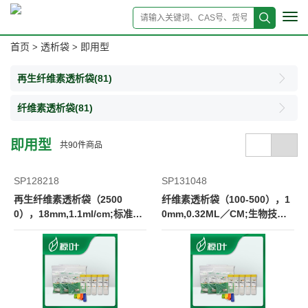
Tog
navi
首页
透析袋
即用型
>
>
再生纤维素透析袋
(81)
纤维素透析袋
(81)
即用型
共
90
件商品
SP128218
SP131048
再生纤维素透析袋（2500
纤维素透析袋（100-500），1
0），18mm,1.1ml/cm;标准级
0mm,0.32ML／CM;生物技术
RC膜
级CE膜