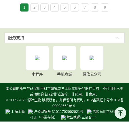
1
2
3
4
5
6
7
8
9
服务支持
小程序
手机商城
微信公众号
本公司的所有产品仅用于科学研究或者工业应用等非医疗目的，不可用于人类
或动物的临床诊断或治疗，非药用，非食用。
© 2005-2025 源叶生物 版权所有，并保留所有权利。ICP备案证书号:沪ICP备
09098663号-9
上海工商
沪公网安备 31011702002021号
危险品化学品经营许
可证（不带存储）
营业执照(三证合一)