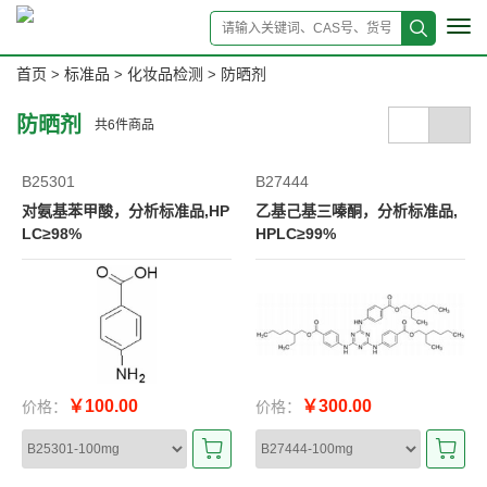
Tog
navi
首页
标准品
化妆品检测
防晒剂
>
>
>
防晒剂
共
6
件商品
B25301
B27444
对氨基苯甲酸，分析标准品,HP
乙基己基三嗪酮，分析标准品,
LC≥98%
HPLC≥99%
￥100.00
￥300.00
价格：
价格：