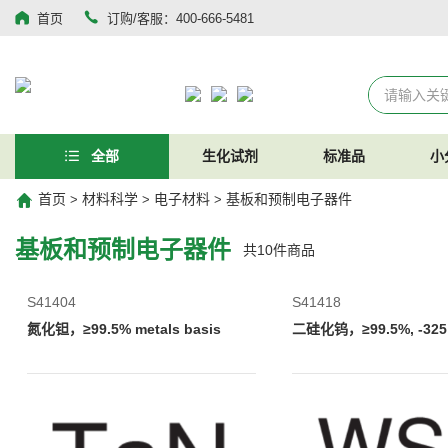
首页
订购/客服：400-666-5481
全部
生化试剂
标准品
小
首页
材料科学
电子材料
基板和预制电子器件
>
>
>
基板和预制电子器件
共
10
件商品
S41404
S41418
氮化钽，≥99.5% metals basis
二硅化钨，≥99.5%, -325