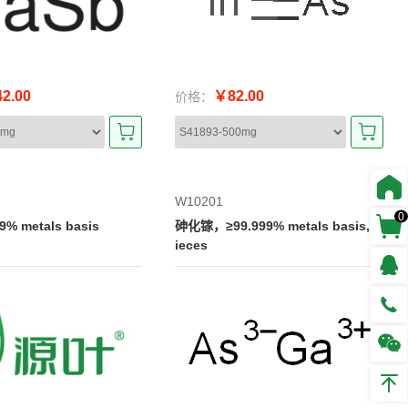
2.00
￥82.00
价格：
W10201
0
% metals basis
砷化镓，≥99.999% metals basis, p
ieces