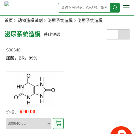
Tog
navi
首页
动物造模试剂
泌尿系统造模
泌尿系统造模
>
>
>
泌尿系统造模
共
1
件商品
S30640
尿酸，BR，99%
￥90.00
价格：