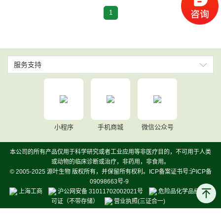
1
服务支持
小程序
手机商城
微信公众号
本公司的所有产品仅用于科学研究或者工业应用等非医疗目的，不可用于人类
或动物的临床诊断或治疗，非药用，非食用。
© 2005-2025 源叶生物 版权所有，并保留所有权利。ICP备案证书号:沪ICP备
09098663号-9
上海工商
沪公网安备 31011702002021号
危险品化学品经营许
可证（不带存储）
营业执照(三证合一)