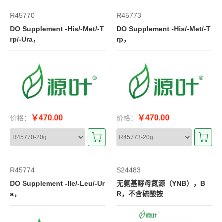
R45770
R45773
DO Supplement -His/-Met/-T
DO Supplement -His/-Met/-T
rp/-Ura，
rp，
￥470.00
￥470.00
价格：
价格：
R45774
S24483
DO Supplement -Ile/-Leu/-Ur
无氨基酵母氮源（YNB），B
a，
R，不含硫酸铵