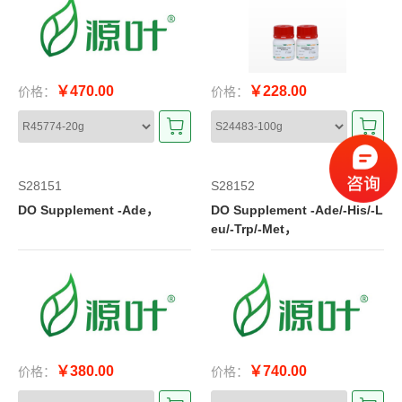
￥470.00
￥228.00
价格：
价格：
S28151
S28152
DO Supplement -Ade，
DO Supplement -Ade/-His/-L
eu/-Trp/-Met，
￥380.00
￥740.00
价格：
价格：