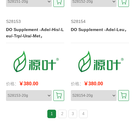
S28153
S28154
DO Supplement -Ade/-His/-L
DO Supplement -Ade/-Leu，
eu/-Trp/-Ura/-Met，
￥380.00
￥380.00
价格：
价格：
1
2
3
4