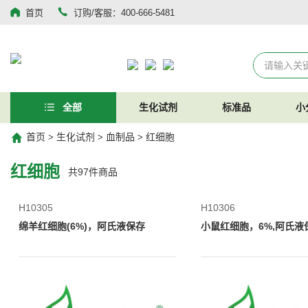
首页
订购/客服：400-666-5481
全部
生化试剂
标准品
小
首页
生化试剂
血制品
红细胞
>
>
>
红细胞
共
97
件商品
H10305
H10306
绵羊红细胞(6%)，阿氏液保存
小鼠红细胞，6%,阿氏液