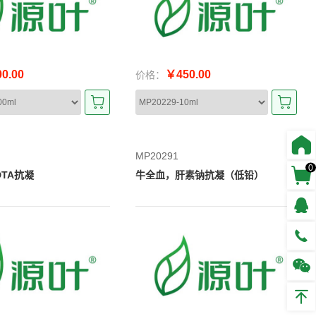
0.00
￥450.00
价格：
MP20291
0
TA抗凝
牛全血，肝素钠抗凝（低铅）