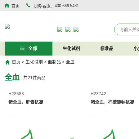
首页
订购/客服：400-666-5481
全部
生化试剂
标准品
小
首页
生化试剂
血制品
全血
>
>
>
全血
共
21
件商品
H23688
H23742
猪全血，肝素抗凝
猪全血，柠檬酸钠抗凝