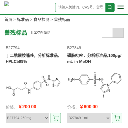
Tog
navi
首页
标准品
食品检测
兽残标品
>
>
>
兽残标品
共
327
件商品
B27794
B27849
丁二酰磺胺噻唑，分析标准品,
磺胺吡唑，分析标准品,100μg/
HPLC≥99%
mL in MeOH
￥200.00
￥600.00
价格：
价格：