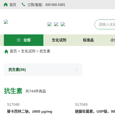
首页
订购/客服：400-666-5481
全部
生化试剂
标准品
小
首页
生化试剂
抗生素
>
>
抗生素
(56)
抗生素
共
744
件商品
S17048
S17049
替卡西林二钠，≥800 μg/mg
链脲佐菌素，USP级，98