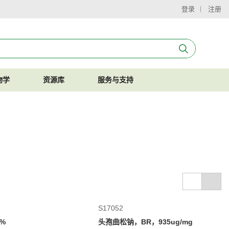
登录
注册
物学
资源库
服务与支持
S17052
%
头孢曲松钠，BR，935ug/mg