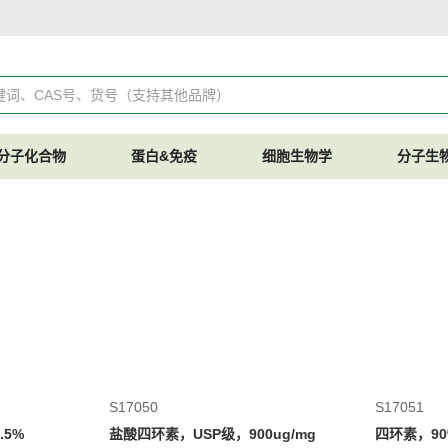
分子化合物
蛋白&免疫
细胞生物学
分子生
S17050
S17051
.5%
盐酸四环素，USP级，900ug/mg
四环素，90