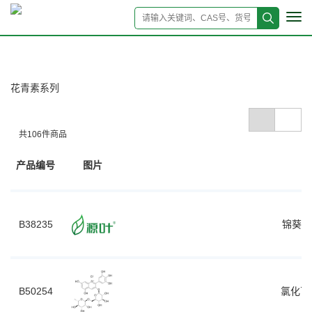
Tog
navi
花青素系列
共
106
件商品
产品编号
图片
B38235
锦葵色素
B50254
氯化飞燕