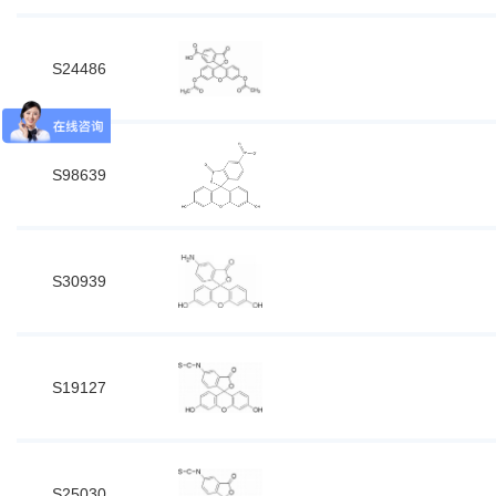
S24486
S98639
S30939
S19127
S25030