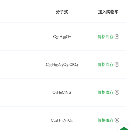
分子式
加入购物车
C
H
O
价格库存
2
4
1
8
7
C
H
N
O
.ClO
价格库存
5
3
8
5
2
2
4
C
H
ClNS
价格库存
9
8
C
H
N
O
价格库存
2
4
1
6
2
6