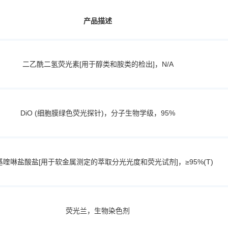
产品描述
二乙酰二氢荧光素[用于醇类和胺类的检出]，N/A
DiO (细胞膜绿色荧光探针)，分子生物学级，95%
巯基喹啉盐酸盐[用于软金属测定的萃取分光光度和荧光试剂]，≥95%(T)
荧光兰，生物染色剂